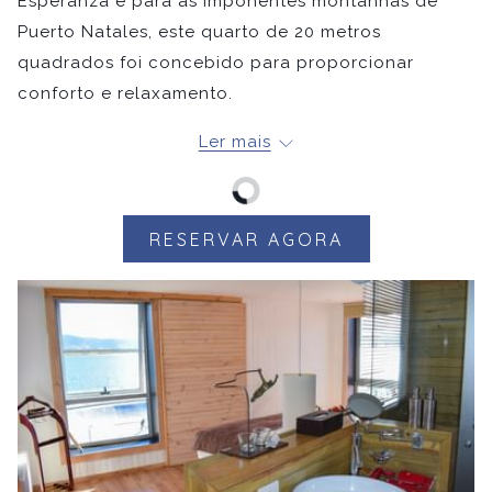
Esperanza e para as imponentes montanhas de
Puerto Natales, este quarto de 20 metros
quadrados foi concebido para proporcionar
conforto e relaxamento.
Comodidades no quarto:
Ler mais
Quarto matrimonial ou duplo
Almofadas hipoalergénicas
Lençóis de 400 fios
RESERVAR AGORA
Casa de banho com chuveiro de efeito chuva
Roupão de banho e chinelos
Amenidades NOI
Secador de cabelo
Televisão inteligente
Cofre de segurança
Água engarrafada de boas-vindas