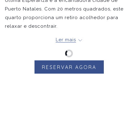
Última Esperanza e a encantadora cidade de
Puerto Natales. Com 20 metros quadrados, este
quarto proporciona um retiro acolhedor para
relaxar e descontrair.
Comodidades no quarto:
Ler mais
Quarto King ou Twin
Almofadas hipoalergénicas
Lençóis de 400 fios
RESERVAR AGORA
Casa de banho com chuveiro de efeito chuva
Roupão de banho e chinelos
Amenidades NOI
Secador de cabelo
Televisão inteligente
Cofre de segurança
Água engarrafada de boas-vindas