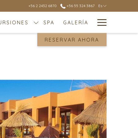
+56 2 2432 6870
+56 55 324 3867
Es
Hamburg
URSIONES
SPA
GALERÍA
Menu
RESERVAR AHORA