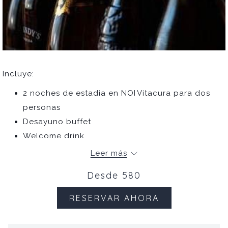
Incluye:
2 noches de estadia en NOI Vitacura para dos
personas
Desayuno buffet
Welcome drink
Amenidad de bienvenida
Leer más
Experiencia nocturna a elección en Viña Concha
Desde
580
y Toro:
RESERVAR AHORA
Terrunyo Food & Wine – cata premium +
cena maridaje gourmet
Tour Nocturno Casillero del Diablo + cena 3