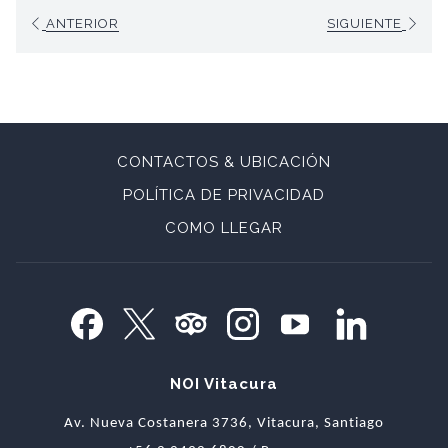
ANTERIOR
SIGUIENTE
tiempos
– incluye copa de bienvenida, cata
y cena
Acceso a todas las instalaciones del hotel
Estacionamiento
IMPORTANTE: Traslado a viña Concha y Toro no se
CONTACTOS & UBICACIÓN
encuentra incluido en el programa
POLÍTICA DE PRIVACIDAD
ABRE
COMO LLEGAR
EN
UNA
NUEVA
PESTAÑA
NOI Vitacura
Av. Nueva Costanera 3736, Vitacura, Santiago