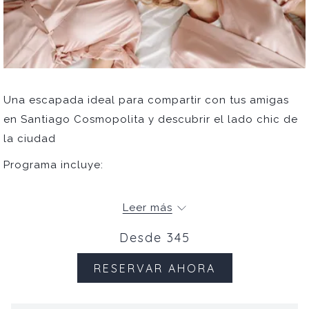
Una escapada ideal para compartir con tus amigas
en Santiago Cosmopolita y descubrir el lado chic de
la ciudad
Programa incluye:
Una noche de alojamiento para 2 en habitación
Leer más
Deluxe
Desayuno buffet incluido en Fronterizo
Desde
345
Restaurant
RESERVAR AHORA
Amenidad de bienvenida y botella de espumante
en la habitación
Una tabla Ibérica & 1 ramazzotti Spritz por