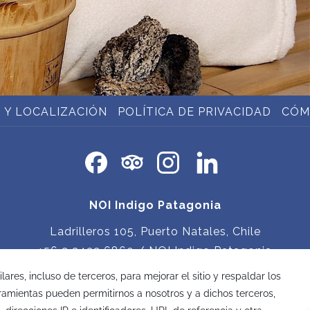
 Y LOCALIZACIÓN
POLÍTICA DE PRIVACIDAD
CÓM
NOI Indigo Patagonia
Ladrilleros 105, Puerto Natales, Chile
+56 2 2432 6860
/ NOI Indigo Patagonia
recepcion.indigo@noihotels.com
Mantente en contacto