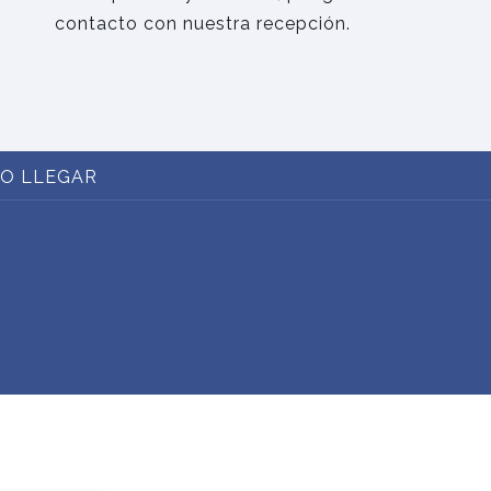
contacto con nuestra recepción.
ABRE
O LLEGAR
EN
UNA
NUEVA
PESTAÑA