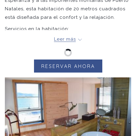
Esperanza y a las imponentes montañas de Puerto
Natales, esta habitación de 20 metros cuadrados
está diseñada para el confort y la relajación.
Servicios en la habitación:
Leer más
Habitación Matrimonial o Twin
Almohadas hipoalergénicas
Sábanas de 400 hilos
Baño con ducha de lluvia
RESERVAR AHORA
Albornoz y zapatillas
Servicios NOI
Secador de pelo
Smart TV
Caja fuerte
Agua embotellada de bienvenida